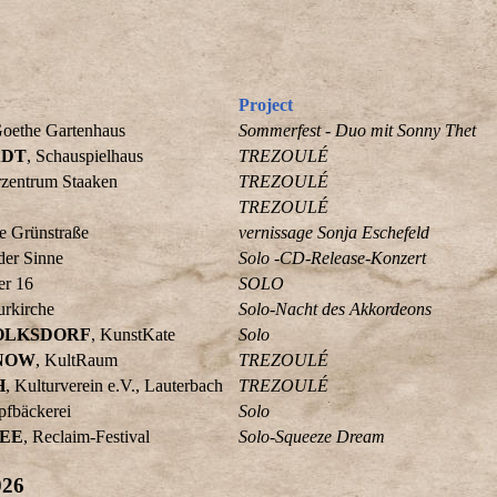
Project
Goethe Gartenhaus
Sommerfest - Duo mit Sonny Thet
ADT
, Schauspielhaus
TREZOULÉ
rzentrum Staaken
TREZOULÉ
TREZOULÉ
ie Grünstraße
vernissage Sonja Eschefeld
der Sinne
Solo -CD-Release-Konzert
er 16
SOLO
urkirche
Solo-Nacht des Akkordeons
OLKSDORF
, KunstKate
Solo
NOW
, KultRaum
TREZOULÉ
H
, Kulturverein e.V., Lauterbach
TREZOULÉ
pfbäckerei
Solo
EE
, Reclaim-Festival
Solo-Squeeze Dream
026