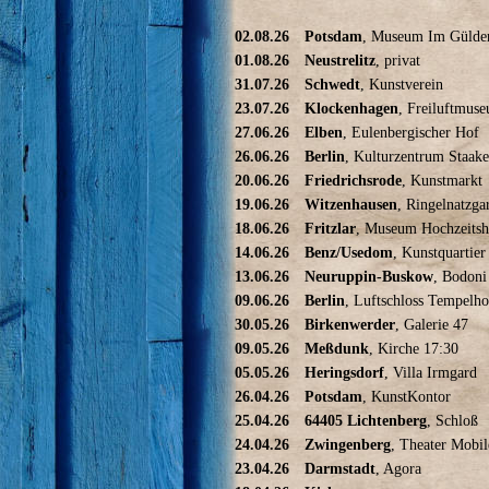
02.08.26
Potsdam
, Museum Im Gülde
01.08.26
Neustrelitz
, privat
31.07.26
Schwedt
, Kunstverein
23.07.26
Klockenhagen
, Freiluftmus
27.06.26
Elben
, Eulenbergischer Hof
26.06.26
Berlin
, Kulturzentrum Staak
20.06.26
Friedrichsrode
, Kunstmarkt
19.06.26
Witzenhausen
, Ringelnatzga
18.06.26
Fritzlar
, Museum Hochzeitsh
14.06.26
Benz/Usedom
, Kunstquartier
13.06.26
Neuruppin-Buskow
, Bodoni
09.06.26
Berlin
, Luftschloss Tempelho
30.05.26
Birkenwerder
, Galerie 47
09.05.26
Meßdunk
, Kirche 17:30
05.05.26
Heringsdorf
, Villa Irmgard
26.04.26
Potsdam
, KunstKontor
25.04.26
64405 Lichtenberg
, Schloß
24.04.26
Zwingenberg
, Theater Mobil
23.04.26
Darmstadt
, Agora