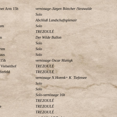
ner Arm 15h
vernissage-Jürgen Böttcher /Strawalde
Solo
Abchluß Landschaftsplenair
eum
Solo
TREZOULÉ
en
Der Wilde Ballon
Solo
rten
Solo
aus
Solo
 15h
vernissage Oscar Manigk
 Vielseithof
TREZOULÉ
ferfeld
TREZOULÉ
vernissage N.Horenk+ K. Tiefensee
Solo
Solo
Solo-vernissage 16h
TREZOULÉ
e
TREZOULÉ
TREZOULÉ