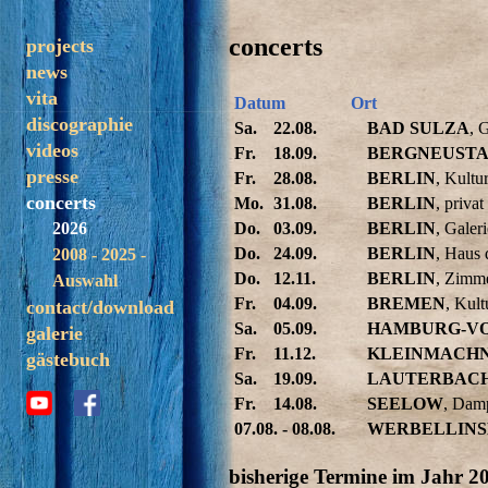
concerts
projects
news
solo
vita
trezoulé
Datum
Ort
discographie
band
Sa.
22.08.
BAD SULZA
, 
videos
madagascar
Fr.
18.09.
BERGNEUST
presse
Fr.
28.08.
BERLIN
, Kultu
concerts
Mo.
31.08.
BERLIN
, privat
2026
Do.
03.09.
BERLIN
, Galer
Do.
24.09.
BERLIN
, Haus 
2008 - 2025 -
Do.
12.11.
BERLIN
, Zimm
Auswahl
Fr.
04.09.
BREMEN
, Kult
contact/download
Sa.
05.09.
HAMBURG-V
galerie
Fr.
11.12.
KLEINMACH
gästebuch
Sa.
19.09.
LAUTERBAC
Fr.
14.08.
SEELOW
, Dam
07.08. - 08.08.
WERBELLINS
bisherige Termine im Jahr 2