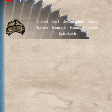
[news]
[vita]
[discographie]
[videos]
[presse]
[concerts]
[contact]
[galerie]
[gästebuch]