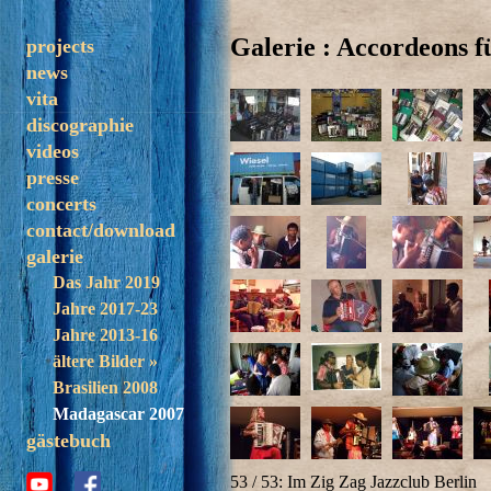
Galerie : Accordeons 
projects
news
solo
vita
trezoulé
discographie
band
videos
madagascar
presse
concerts
contact/download
galerie
Das Jahr 2019
Jahre 2017-23
Jahre 2013-16
ältere Bilder »
Brasilien 2008
Madagascar 2007
gästebuch
53 / 53: Im Zig Zag Jazzclub Berlin