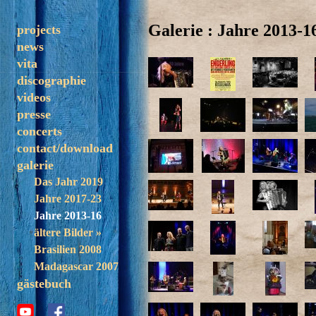
Galerie : Jahre 2013-1
projects
news
solo
vita
trezoulé
discographie
band
videos
madagascar
presse
concerts
contact/download
galerie
Das Jahr 2019
Jahre 2017-23
Jahre 2013-16
ältere Bilder »
Brasilien 2008
Madagascar 2007
gästebuch