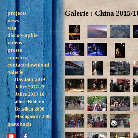
Galerie : China 2015/1
projects
news
solo
vita
trezoulé
discographie
band
videos
madagascar
presse
concerts
contact/download
galerie
Das Jahr 2019
Jahre 2017-23
Jahre 2013-16
ältere Bilder »
Brasilien 2008
Madagascar 2007
gästebuch