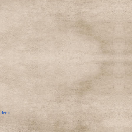
lder »