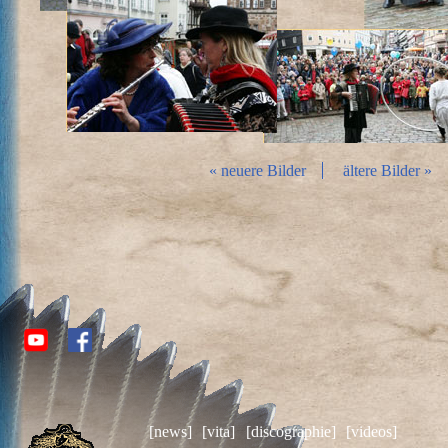
« neuere Bilder
ältere Bilder »
[news]
[vita]
[discographie]
[videos]