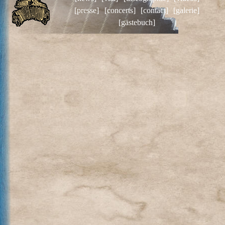
[presse]
[concerts]
[contact]
[galerie]
[gästebuch]