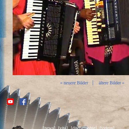
« neuere Bilder
ältere Bilder »
[news]
[vita]
[discographie]
[videos]