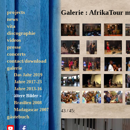
Galerie : AfrikaTour 
projects
news
solo
vita
trezoulé
discographie
band
videos
madagascar
presse
concerts
contact/download
galerie
Das Jahr 2019
Jahre 2017-23
Jahre 2013-16
ältere Bilder »
Brasilien 2008
Madagascar 2007
43 / 45:
gästebuch