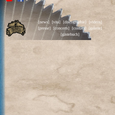
[news]
[vita]
[discographie]
[videos]
[presse]
[concerts]
[contact]
[galerie]
[gästebuch]