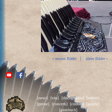
« neuere Bilder
ältere Bilder »
[news]
[vita]
[discographie]
[videos]
[presse]
[concerts]
[contact]
[galerie]
[gästebuch]