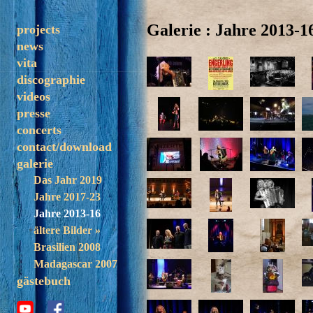
Galerie : Jahre 2013-1
projects
news
solo
vita
trezoulé
discographie
band
videos
madagascar
presse
concerts
contact/download
galerie
Das Jahr 2019
Jahre 2017-23
Jahre 2013-16
ältere Bilder »
Brasilien 2008
Madagascar 2007
gästebuch